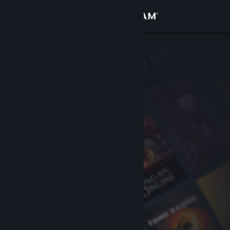
Log på
Butik
Fællesskab
Om
Support
Skift sprog
Hent Steam-mobilappen
Vis desktop-webside