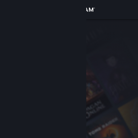
Log på
Butik
Fællesskab
Om
Support
Skift sprog
Hent Steam-mobilappen
Vis desktop-webside