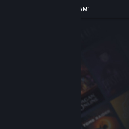
Log på
Butik
Fællesskab
Om
Support
Skift sprog
Hent Steam-mobilappen
Vis desktop-webside