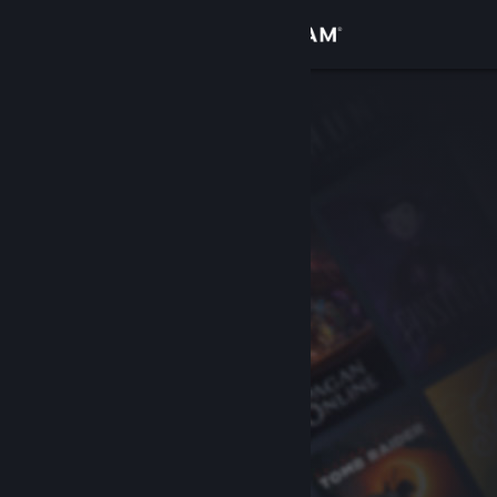
Log på
Butik
Fællesskab
Om
Support
Skift sprog
Hent Steam-mobilappen
Vis desktop-webside