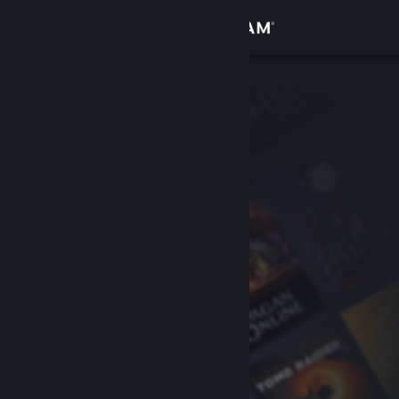
Log på
Butik
Fællesskab
Om
Support
Skift sprog
Hent Steam-mobilappen
Vis desktop-webside