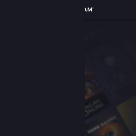
Log på
Butik
Fællesskab
Om
Support
Skift sprog
Hent Steam-mobilappen
Vis desktop-webside