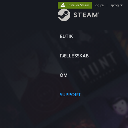
Installer Steam
log på
|
sprog
BUTIK
FÆLLESSKAB
OM
SUPPORT