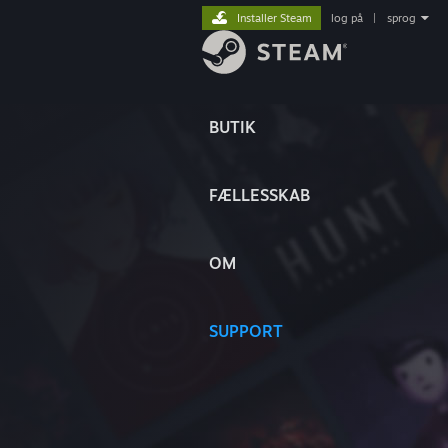
Installer Steam
log på
|
sprog
BUTIK
FÆLLESSKAB
OM
SUPPORT