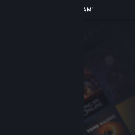
Log på
Butik
Fællesskab
Om
Support
Skift sprog
Hent Steam-mobilappen
Vis desktop-webside