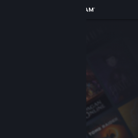
Log på
Butik
Fællesskab
Om
Support
Skift sprog
Hent Steam-mobilappen
Vis desktop-webside