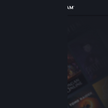
Log på
Butik
Fællesskab
Om
Support
Skift sprog
Hent Steam-mobilappen
Vis desktop-webside