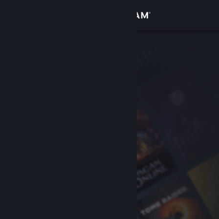
Log på
Butik
Fællesskab
Om
Support
Skift sprog
Hent Steam-mobilappen
Vis desktop-webside