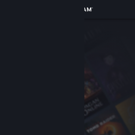
Log på
Butik
Fællesskab
Om
Support
Skift sprog
Hent Steam-mobilappen
Vis desktop-webside