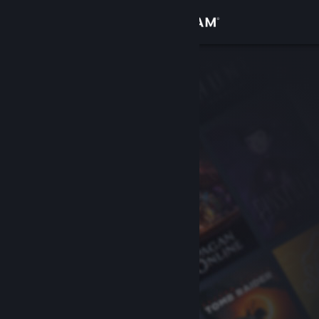
Log på
Butik
Fællesskab
Om
Support
Skift sprog
Hent Steam-mobilappen
Vis desktop-webside