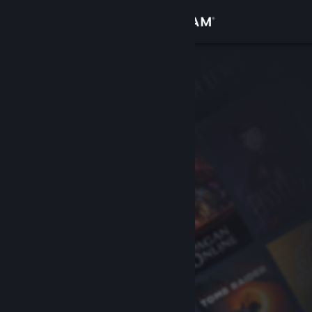
Log på
Butik
Fællesskab
Om
Support
Skift sprog
Hent Steam-mobilappen
Vis desktop-webside