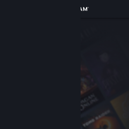
Log på
Butik
Fællesskab
Om
Support
Skift sprog
Hent Steam-mobilappen
Vis desktop-webside