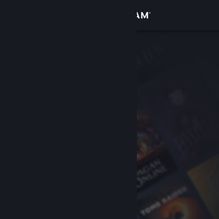
Log på
Butik
Fællesskab
Om
Support
Skift sprog
Hent Steam-mobilappen
Vis desktop-webside