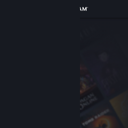
Log på
Butik
Fællesskab
Om
Support
Skift sprog
Hent Steam-mobilappen
Vis desktop-webside