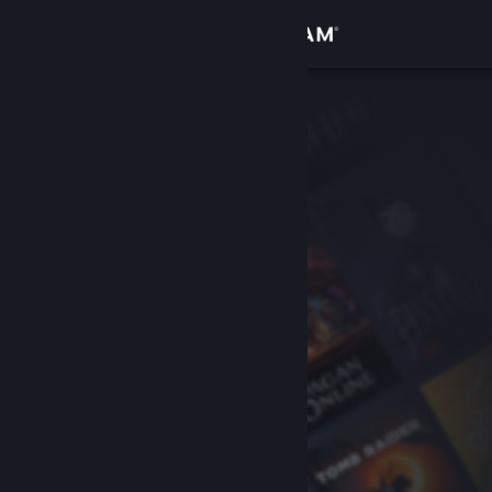
Log på
Butik
Fællesskab
Om
Support
Skift sprog
Hent Steam-mobilappen
Vis desktop-webside