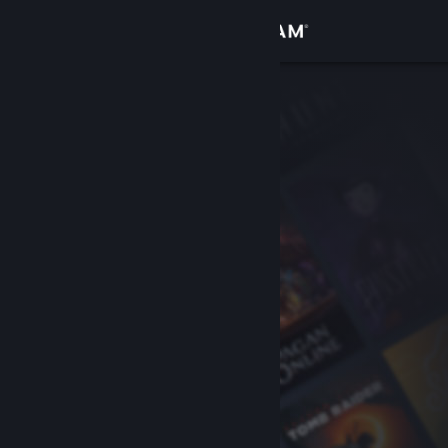
Log på
Butik
Fællesskab
Om
Support
Skift sprog
Hent Steam-mobilappen
Vis desktop-webside