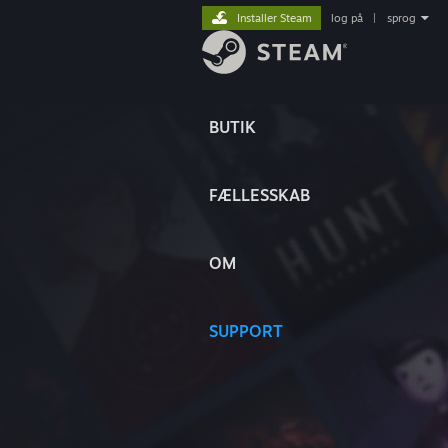
Installer Steam
log på
|
sprog
BUTIK
FÆLLESSKAB
OM
SUPPORT