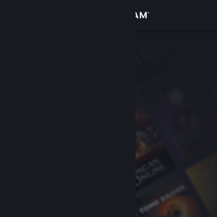
Log på
Butik
Fællesskab
Om
Support
Skift sprog
Hent Steam-mobilappen
Vis desktop-webside