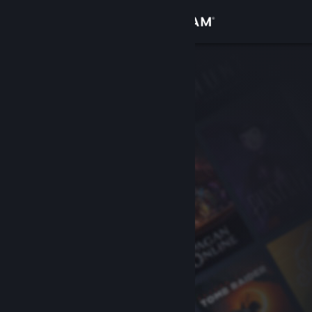
Log på
Butik
Fællesskab
Om
Support
Skift sprog
Hent Steam-mobilappen
Vis desktop-webside