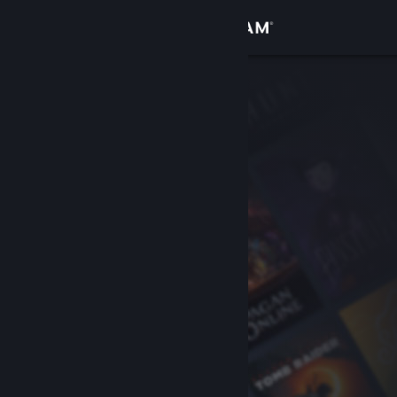
Log på
Butik
Fællesskab
Om
Support
Skift sprog
Hent Steam-mobilappen
Vis desktop-webside