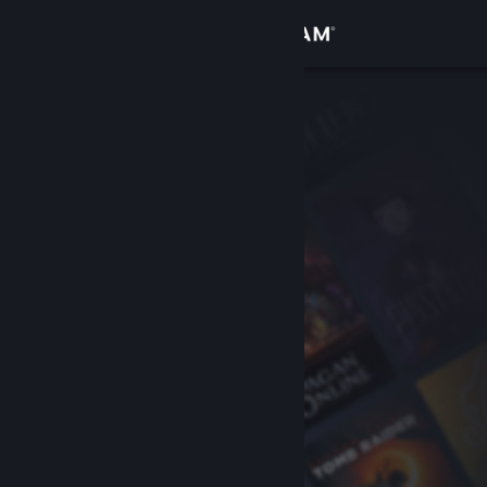
Log på
Butik
Fællesskab
Om
Support
Skift sprog
Hent Steam-mobilappen
Vis desktop-webside