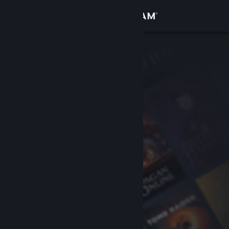
Log på
Butik
Fællesskab
Om
Support
Skift sprog
Hent Steam-mobilappen
Vis desktop-webside