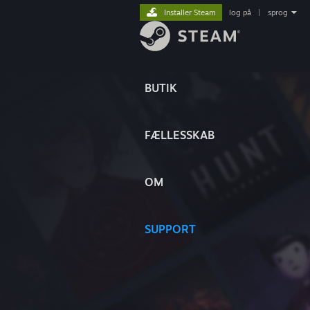
Installer Steam
log på
|
sprog
BUTIK
FÆLLESSKAB
OM
SUPPORT