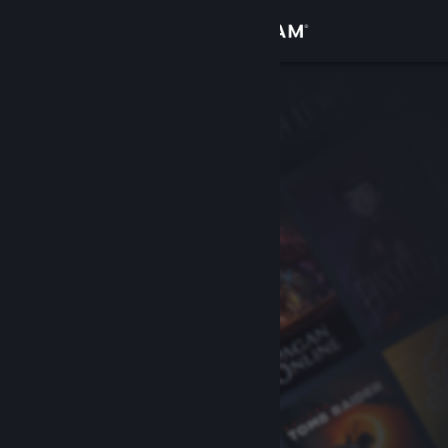
Log på
Butik
Fællesskab
Om
Support
Skift sprog
Hent Steam-mobilappen
Vis desktop-webside