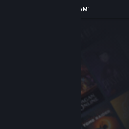
Log på
Butik
Fællesskab
Om
Support
Skift sprog
Hent Steam-mobilappen
Vis desktop-webside