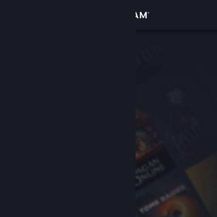
Log på
Butik
Fællesskab
Om
Support
Skift sprog
Hent Steam-mobilappen
Vis desktop-webside