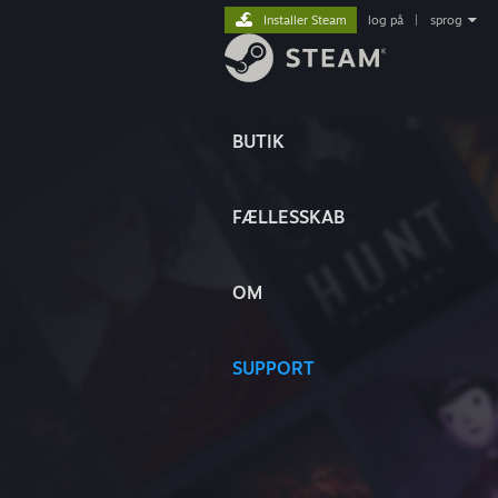
Installer Steam
log på
|
sprog
BUTIK
FÆLLESSKAB
OM
SUPPORT