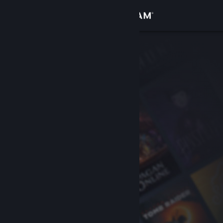
Log på
Butik
Fællesskab
Om
Support
Skift sprog
Hent Steam-mobilappen
Vis desktop-webside