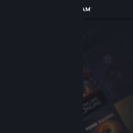
Log på
Butik
Fællesskab
Om
Support
Skift sprog
Hent Steam-mobilappen
Vis desktop-webside