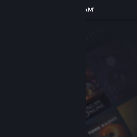
Log på
Butik
Fællesskab
Om
Support
Skift sprog
Hent Steam-mobilappen
Vis desktop-webside