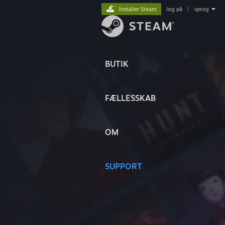
Installer Steam
log på
|
sprog
BUTIK
FÆLLESSKAB
OM
SUPPORT