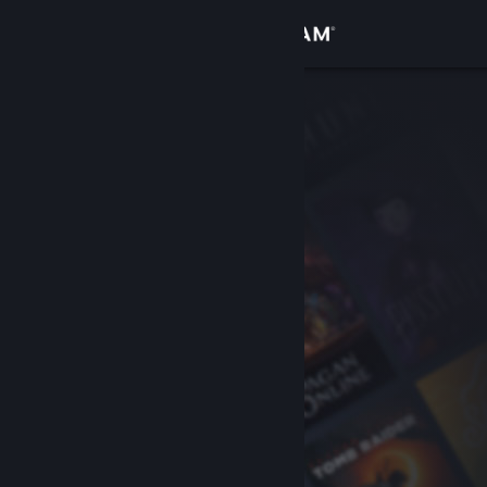
Log på
Butik
Fællesskab
Om
Support
Skift sprog
Hent Steam-mobilappen
Vis desktop-webside