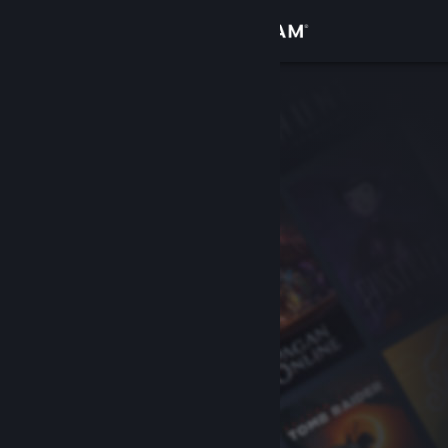
Log på
Butik
Fællesskab
Om
Support
Skift sprog
Hent Steam-mobilappen
Vis desktop-webside