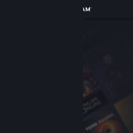
Log på
Butik
Fællesskab
Om
Support
Skift sprog
Hent Steam-mobilappen
Vis desktop-webside