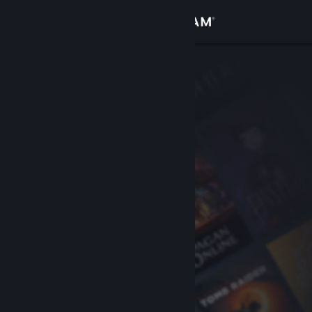
Log på
Butik
Fællesskab
Om
Support
Skift sprog
Hent Steam-mobilappen
Vis desktop-webside