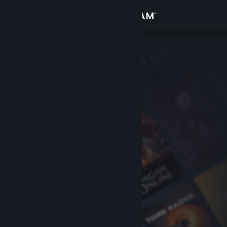
Log på
Butik
Fællesskab
Om
Support
Skift sprog
Hent Steam-mobilappen
Vis desktop-webside