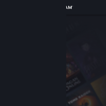
Log på
Butik
Fællesskab
Om
Support
Skift sprog
Hent Steam-mobilappen
Vis desktop-webside