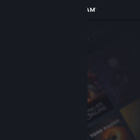
Log på
Butik
Fællesskab
Om
Support
Skift sprog
Hent Steam-mobilappen
Vis desktop-webside