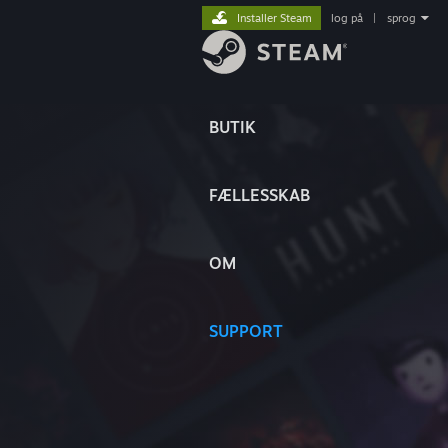
Installer Steam
log på
|
sprog
BUTIK
FÆLLESSKAB
OM
SUPPORT