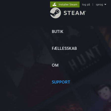
Installer Steam
log på
|
sprog
BUTIK
FÆLLESSKAB
OM
SUPPORT