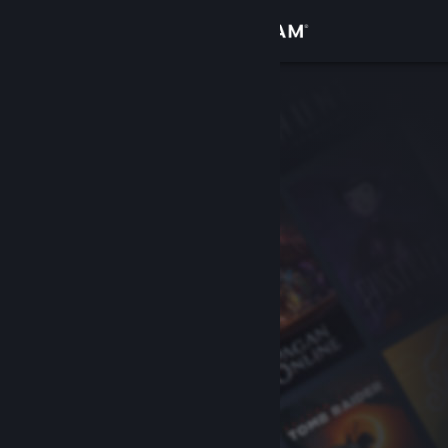
Log på
Butik
Fællesskab
Om
Support
Skift sprog
Hent Steam-mobilappen
Vis desktop-webside