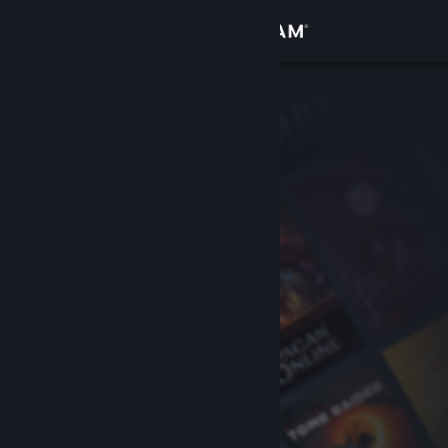
Log på
Butik
Fællesskab
Om
Support
Skift sprog
Hent Steam-mobilappen
Vis desktop-webside