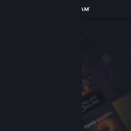
Log på
Butik
Fællesskab
Om
Support
Skift sprog
Hent Steam-mobilappen
Vis desktop-webside