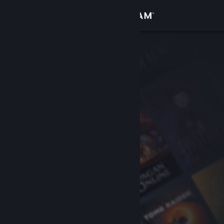
Log på
Butik
Fællesskab
Om
Support
Skift sprog
Hent Steam-mobilappen
Vis desktop-webside