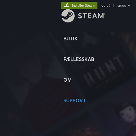
Installer Steam
log på
|
sprog
BUTIK
FÆLLESSKAB
OM
SUPPORT