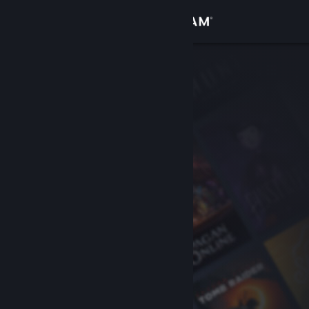
Log på
Butik
Fællesskab
Om
Support
Skift sprog
Hent Steam-mobilappen
Vis desktop-webside